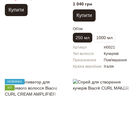
1 040 грн
Купити
Купити
Об'єм
250 мл
1000 мл
Артикул
H0021
Тип волосся
Кучеряві
Призначення
Пом'якшення
Країна виробник
Італія
НОВИНКА
ХІТ