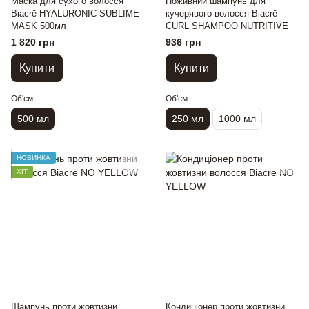
Маска для сухого волосся
Поживний шампунь для
Biacrē HYALURONIC SUBLIME
кучерявого волосся Biacrē
MASK 500мл
CURL SHAMPOO NUTRITIVE
1 820 грн
936 грн
Купити
Купити
Об'єм
Об'єм
500 мл
250 мл
1000 мл
НОВИНКА
ХІТ
Шампунь проти жовтизни
Кондиціонер проти жовтизни