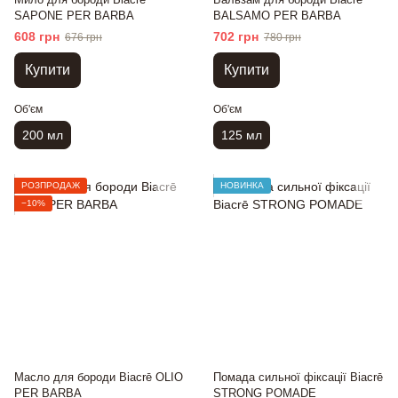
SAPONE PER BARBA
BALSAMO PER BARBA
608 грн
702 грн
676 грн
780 грн
Купити
Купити
Об'єм
Об'єм
200 мл
125 мл
РОЗПРОДАЖ
НОВИНКА
−10%
Масло для бороди Biacrē OLIO
Помада сильної фіксації Biacrē
PER BARBA
STRONG POMADE