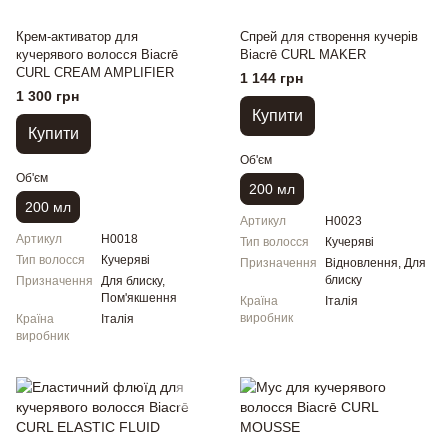
Крем-активатор для
Спрей для створення кучерів
кучерявого волосся Biacrē
Biacrē CURL MAKER
CURL CREAM AMPLIFIER
1 144 грн
1 300 грн
Купити
Купити
Об'єм
Об'єм
200 мл
200 мл
Артикул
H0023
Артикул
H0018
Тип волосся
Кучеряві
Тип волосся
Кучеряві
Призначення
Відновлення, Для
блиску
Призначення
Для блиску,
Пом'якшення
Країна
Італія
виробник
Країна
Італія
виробник