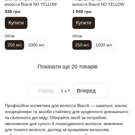
волосся Biacrē NO YELLOW
волосся Biacrē NO YELLOW
936 грн
1 040 грн
Купити
Купити
Об'єм
Об'єм
250 мл
1000 мл
250 мл
1000 мл
Показати ще 20 товарів
Назад
Вперед
1
з 7
Професійна косметика для волосся Biacrē — шампуні, маски,
кондиціонери та засоби стайлінгу для щоденного домашнього
та салонного догляду. Обирайте засіб за потребою:
зволоження для сухого й пошкодженого волосся, живлення
для тонкого волосся, догляд за кучерявим волоссям,