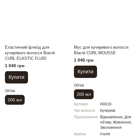
Еластичний флюїд для
Мус для кучерявого волосся
кучерявого волосся Biacrē
Biacrē CURL MOUSSE
CURL ELASTIC FLUID
1 040 грн
1 040 грн
Купити
Купити
Об'єм
Об'єм
200 мл
200 мл
Артикул
H0016
Тип волосся
Кучеряві
Призначення
Відновлення, Для
об'єму, Живлення,
Зволоження
Країна
Італія