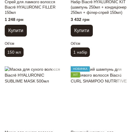
Спрей для ламкого волосся
Набір Biacrē HYALURONIC KIT
Biacrē HYALURONIC FILLER
(шампунь 250мл + кондиціонер
150мл
250мл + філер-спрей 150мл)
1 248 грн
3 432 грн
Купити
Купити
Об'єм
Об'єм
150 мл
1 набір
НОВИНКА
ХІТ