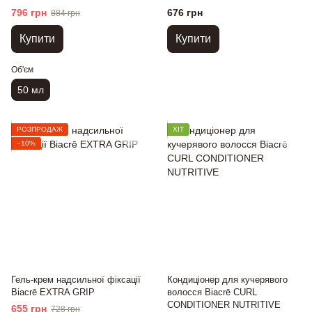
796 грн
676 грн
884 грн
Купити
Купити
Об'єм
50 мл
РОЗПРОДАЖ
ХІТ
−10%
Гель-крем надсильної фіксації
Кондиціонер для кучерявого
Biacrē EXTRA GRIP
волосся Biacrē CURL
CONDITIONER NUTRITIVE
655 грн
728 грн