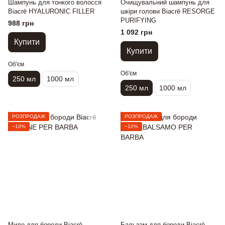
Шампунь для тонкого волосся
Очищувальний шампунь для
Biacrē HYALURONIC FILLER
шкіри голови Biacrē RESORGE
PURIFYING
988 грн
1 092 грн
Купити
Купити
Об'єм
Об'єм
250 мл
1000 мл
250 мл
1000 мл
РОЗПРОДАЖ
РОЗПРОДАЖ
−10%
−10%
Мило для бороди Biacrē
Бальзам для бороди Biacrē