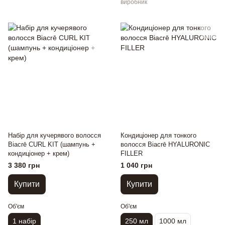
виробник
Набір для кучерявого волосся
Кондиціонер для тонкого
Biacrē CURL KIT (шампунь +
волосся Biacrē HYALURONIC
кондиціонер + крем)
FILLER
3 380 грн
1 040 грн
Купити
Купити
Об'єм
Об'єм
1 набір
250 мл
1000 мл