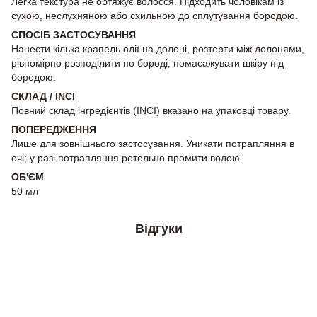
Легка текстура не обтяжує волосся. Підходить чоловікам із
сухою, неслухняною або схильною до сплутування бородою.
СПОСІБ ЗАСТОСУВАННЯ
Нанести кілька крапель олії на долоні, розтерти між долонями,
рівномірно розподілити по бороді, помасажувати шкіру під
бородою.
СКЛАД / INCI
Повний склад інгредієнтів (INCI) вказано на упаковці товару.
ПОПЕРЕДЖЕННЯ
Лише для зовнішнього застосування. Уникати потрапляння в
очі; у разі потрапляння ретельно промити водою.
ОБ'ЄМ
50 мл
Відгуки