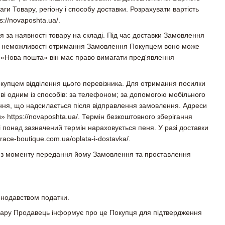
и Товару, регіону і способу доставки. Розрахувати вартість
://novaposhta.ua/.
 за наявності товару на складі. Під час доставки Замовлення
разі неможливості отримання Замовлення Покупцем воно може
м «Нова пошта» він має право вимагати пред'явлення
окупцем відділення цього перевізника. Для отримання посилки
ві одним із способів: за телефоном; за допомогою мобільного
ння, що надсилається після відправлення замовлення. Адреси
 https://novaposhta.ua/. Термін безкоштовного зберігання
і понад зазначений термін нараховується пеня. У разі доставки
race-boutique.com.ua/oplata-i-dostavka/.
я з моменту передання йому Замовлення та проставлення
конодавством податки.
Товару Продавець інформує про це Покупця для підтвердження