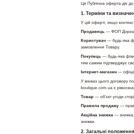
Ця Публічна оферта діє до
1. Терміни та визначе
У цій оферті, якщо контекс
Продавець
— ФОП Дорош В.
Користувач
— будь-яка фі
замовлення Товару.
Покупець
— будь-яка фізи
тим самим підтверджує сво
Інтернет-магазин
— офіцій
У межах цього договору пон
boutique.com.ua є рівнозн
Товар
— об'єкт угоди стор
Правила продажу
— прави
Акційна знижка
— знижка, 
знижки.
2. Загальні положенн