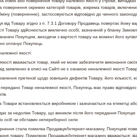
на обмін або повернення товару належної якості у строки, випадка
повернення окремих категорій товарів, зокрема товарів, включени
обміну (поверненню), застосовуються відповідно до чинного законода
ця від Товару згідно з п. 7.3.1 Договору Продавець повертає йому ва
ті Товару здійснюється виключно особі, зазначеній у бланку Замов
значені Покупцем, виходячи з вартості товару на момент його купівл
ні оплачує Покупець.
алежної якості:
якості вважається товар, який не може забезпечити виконання своїх
д заявлених в описі на Сайті не є ознакою неналежної якості Това
овлення претензії щодо зовнішніх дефектів Товару, його кількості, 
 передано Товар неналежної якості, Покупець має право відповідно
тів.
на Товари встановлюється виробником і зазначається на етикетці або
ідає за недоліки Товару, що виникли після його передання Покупц
тіх осіб чи обставин непереборної сили.
рнення стала помилка Продавця/Інтернет-магазину, Покупцеві пове
ння товару. Помилкою Продавця/Інтернет-магазину вважається: від