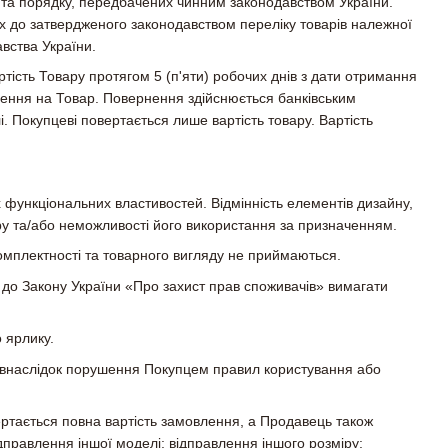
х та порядку, передбачених чинним законодавством України.
х до затвердженого законодавством переліку товарів належної
вства України.
ртість Товару протягом 5 (п'яти) робочих днів з дати отримання
лення на Товар. Повернення здійснюється банківським
і. Покупцеві повертається лише вартість товару. Вартість
 функціональних властивостей. Відмінність елементів дизайну,
ру та/або неможливості його використання за призначенням.
комплектності та товарного вигляду не приймаються.
 до Закону України «Про захист прав споживачів» вимагати
 ярлику.
ю внаслідок порушення Покупцем правил користування або
ртається повна вартість замовлення, а Продавець також
правлення іншої моделі; відправлення іншого розміру;