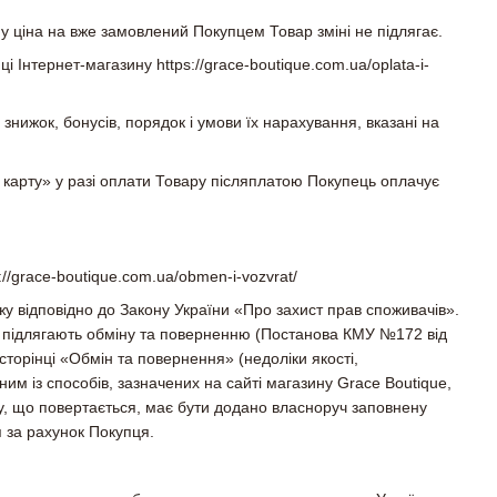
 ціна на вже замовлений Покупцем Товар зміні не підлягає.
Інтернет-магазину https://grace-boutique.com.ua/oplata-i-
нижок, бонусів, порядок і умови їх нарахування, вказані на
 карту» у разі оплати Товару післяплатою Покупець оплачує
//grace-boutique.com.ua/obmen-i-vozvrat/
жу відповідно до Закону України «Про захист прав споживачів».
е підлягають обміну та поверненню (Постанова КМУ №172 від
торінці «Обмін та повернення» (недоліки якості,
им із способів, зазначених на сайті магазину Grace Boutique,
ру, що повертається, має бути додано власноруч заповнену
 за рахунок Покупця.