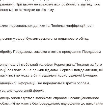
ервоним). При цьому не враховується розбіжність відтінку того
ження може виглядати по-різному.
ахист персональних даних» та Політики конфіденційності
осини у сфері бухгалтерського та податкового обліку,
 їх обробку Продавцем, зокрема з метою просування Продавцем
онну пошту і мобільний телефон Користувача/Покупця за його
ції без пояснення причин відмови. Сервісні повідомлення, які
атично і не можуть бути відхилені Користувачем/Покупцем.
іденційної інформації і не передаються третім особам.
у загальнодоступній формі.
авець зобов'язується запобігати спробам несанкціонованого
 особам, які не мають безпосереднього відношення до виконання