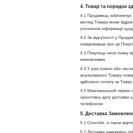
4. Товар та порядок з
4.1 Продавець забезпечує н
вигляд Товару може відріз
уточнення інформації щодо
4.2 За відсутності у Про
повідомивши про це Покуп
4.3 Покупець несе повну в
неможливим.
4.4 У разі повної або част
анульованого Товару пове
здійснено оплату за Товар.
4.5 Максимальний термін о
орієнтовну дату доставки
телефоном.
5. Доставка Замовлен
5.1 Способи, а також вартіс
5.2 Доставка замовлень зд