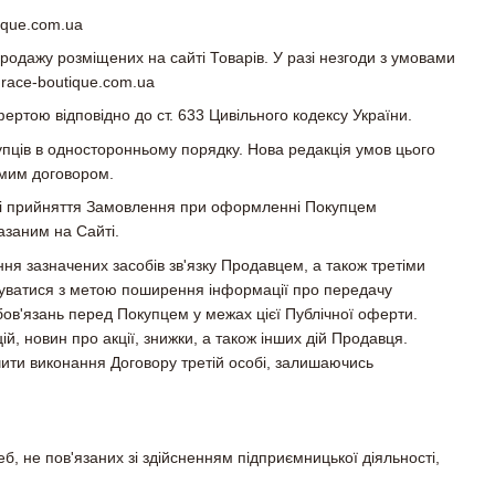
ique.com.ua
родажу розміщених на сайті Товарів. У разі незгоди з умовами
grace-boutique.com.ua
ертою відповідно до ст. 633 Цивільного кодексу України.
упців в односторонньому порядку. Нова редакція умов цього
амим договором.
рмі прийняття Замовлення при оформленні Покупцем
азаним на Сайті.
ня зазначених засобів зв'язку Продавцем, а також третіми
вуватися з метою поширення інформації про передачу
бов'язань перед Покупцем у межах цієї Публічної оферти.
, новин про акції, знижки, а також інших дій Продавця.
ти виконання Договору третій особі, залишаючись
, не пов'язаних зі здійсненням підприємницької діяльності,