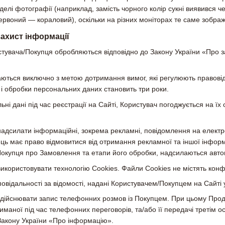
делі фотографії (наприклад, замість чорного колір сукні виявився ч
ервоний — кораловий), оскільки на різних моніторах те саме зобра
 захист інформації
стувача/Покупця обробляються відповідно до Закону України «Про з
аються виключно з метою дотримання вимог, які регулюють правовідн
 і обробки персональних даних становить три роки.
ьні дані під час реєстрації на Сайті, Користувач погоджується на
адсилати інформаційні, зокрема рекламні, повідомлення на електр
ць має право відмовитися від отримання рекламної та іншої інформа
окупця про Замовлення та етапи його обробки, надсилаються автом
икористовувати технологію Cookies. Файли Cookies не містять конф
повідальності за відомості, надані Користувачем/Покупцем на Сайті 
здійснювати запис телефонних розмов із Покупцем. При цьому Прод
риманої під час телефонних переговорів, та/або її передачі третім
Закону України «Про інформацію».