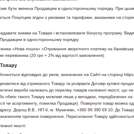
може бути змінена Продавцем в односторонньому порядку. При цьому
ться Покупцем згідно з умовами та тарифами, вказаними на сторінці 
адавати знижки на Товари і встановлювати бонусну програму. Види з
і Продавцем в односторонньому порядку.
візника «Нова пошта» «Отримання зворотного платежу на банківську
и перевізника (20 грн + 2% від вартості замовлення).
 Товару
снюється відповідно до умов, зазначених на Сайті на сторінці https:
мовитися від отриманого Товару та розірвати Договір купівлі-прода
тичні вироби належать до переліку товарів належної якості, що н
бо обмін такого Товару можливі лише у випадках, передбачених на с
ості чи асортименту, помилка Продавця). Повернути товар можна одн
дресу: Дорош В.В., НП-6, м. Мукачево, +380 99 390 69 10. До Това
зазначенням причини повернення. Пересилання Товару здійснюється
ежної якості: