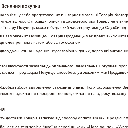
дійснення покупки
аявність у себе представлених в Інтернет-магазині Товарів. Фотогр
нятися від них. Супровідні описи та характеристики Товару не є вич
 Товару Покупець може в будь-який час звернутися до Служби під
давця замовлених Покупцем Товарів Продавець має право виключити
ця електронним листом або за телефоном.
ідповідальність за надання недостовірних даних, через які викона
кової відсутності заздалегідь оплаченого Замовлення Покупцеві пропо
ртається Продавцем Покупцю способом, узгодженим між Продавцем
бробки і збору замовлення становить 5 днів. Після оформлення За
 шляхом надсилання електронного повідомлення на адресу, вказану
ня
ть доставки Товарів залежно від способу оплати вказані в розділі htt
ійснюється територією України перевізниками «Нова пошта», «Укрп