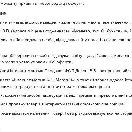
 моменту прийняття нової редакції оферти.
ння
т не вимагає іншого, наведені нижче терміни мають таке значення і
В. (адреса місцезнаходження: м. Мукачево, вул. О. Духновича, 14; 
зична або юридична особа, відвідувач сайту grace-boutique.com.ua,
чна або юридична особа, відвідувач сайту, що здійснює замовлення
ю згоду з усіма умовами цієї оферти.
ний інтернет-магазин Продавця ФОП Дорош В.В., розташований за і
яття «Інтернет-магазин» і «Магазин», а також інтернет-адреса https:/
ачними та трактуються автентично, за контекстом оферти.
ін: косметичні засоби, аксесуари та інші предмети, представлені в 
ла продажу товарів в інтернет-магазині grace-boutique.com.ua.
яка надається на певний Товар. Розмір знижки вказується на сторін
я