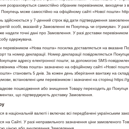
ня розраховується самостійно обраним перевізником, виходячи з ваг
окупець може самостійно на офіційному сайті «Нової пошти» https
ь здійснюється у 7-денний строк від дати підтвердження замовлення
третій особі, вказаній у Замовленні як Покупець чи отримувач. У 
оже надати точні дані про Замовлення. У разі доставки перевізнико
собу одержувача.
ки перевізником «Нова пошта» посилка доставляється на вказане П
орт та номер декларації. Номер декларації повідомляється Покупце
у Покупцем адресу електронної пошти; за допомогою SMS-повідомле
евізника «Нова пошта» зазначено на офіційному сайті «Нової пошти»
пошти» становить 5 днів. За кожен день зберігання вантажу на склад
мови, встановлені цим перевізником і зазначені на сторінці https://g
випадкове пошкодження або знищення Товару переходить до Покупц
ументах, що підтверджують доставку Замовлення.
ру
ся в національній валюті і включає всі передбачені українським за
ься на Сайті. У разі неправильного зазначення ціни замовленого 
ною ціною або анулювання Замовлення.