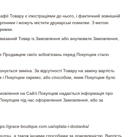
афії Товару є ілюстраціями до нього, і фактичний зовнішній
ерпними і можуть містити друкарські помилки. З метою
тримки.
 вказаний Товар із Замовлення або анулювати Замовлення,
ння Продавцем своїх зобов'язань перед Покупцем стало
нується заміна. За відсутності Товару на заміну вартість
 і Покупцем окремо, або способом, яким Покупцем було
мовлення на Сайті Покупцеві надається інформація про
 Покупцем під час оформлення Замовлення, або за
ps://grace-boutique.com.ua/oplata-i-dostavka/
ошта», а також іншими способами за домовленістю. Вартість