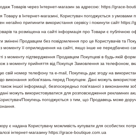
одаж Товарів через Інтернет-магазин за адресою: https://grace-bout
 Товару в Інтернет-магазині, Користувач погоджується з умовами п
н негайно припинити використання сервісу і покинути сайт https://
оварів та розміщена на сайті інформація про Товари є публічною оф
ти змінені Продавцем без повідомлення про це Користувачів та Пок
 з моменту її оприлюднення на сайті, якщо інше не передбачено с
ості з моменту підтвердження Продавцем Покупцеві в будь-якій фо
кож з моменту прийняття від Покупця Замовлення за телефоном, вк
 свій номер телефону та e-mail, Покупець дає згоду на використан
до виконання зобов'язань перед Покупцем. Дані можуть використо
 також іншої інформації, безпосередньо пов'язаної з виконанням зо
дані можуть використовуватися для розповсюдження рекламних акцій
ористувач/Покупець погоджується з тим, що Продавець може доручи
конання.
ору є надана Користувачу можливість купувати для особистих потреб
алозі інтернет-магазину https://grace-boutique.com.ua