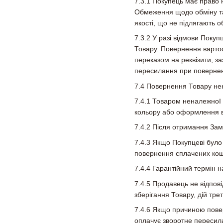
7.3.1 Покупець має право 
Обмеження щодо обміну та 
якості, що не підлягають 
7.3.2 У разі відмови Покуп
Товару. Повернення вартос
переказом на реквізити, за
пересилання при повернен
7.4 Повернення Товару нен
7.4.1 Товаром неналежної 
кольору або оформлення ві
7.4.2 Після отримання Зам
7.4.3 Якщо Покупцеві було
повернення сплачених кош
7.4.4 Гарантійний термін 
7.4.5 Продавець не відпов
зберігання Товару, дій тре
7.4.6 Якщо причиною пове
оплачує зворотне пересила