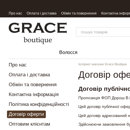
Перейти до основного контенту
Про нас
Оплата і доставка
Обмін та повернення
Контактна інфор
Волосся
Про нас
Інтернет-магазин Grace Boutique
Договір оф
Оплата і доставка
Обмін та повернення
Договір публічн
Контактна інформація
Пропозиція ФОП Дорош В.В.
Політика конфіденційності
Цей договір публічної офе
Договір оферти
Цей договір адресований н
Оптовим клієнтам
Здійснюючи замовлення буд