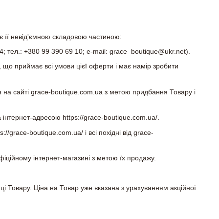
 є її невід'ємною складовою частиною:
тел.: +380 99 390 69 10; e-mail: grace_boutique@ukr.net).
 що приймає всі умови цієї оферти і має намір зробити
 на сайті grace-boutique.com.ua з метою придбання Товару і
нтернет-адресою https://grace-boutique.com.ua/.
/grace-boutique.com.ua/ і всі похідні від grace-
офіційному інтернет-магазині з метою їх продажу.
ці Товару. Ціна на Товар уже вказана з урахуванням акційної