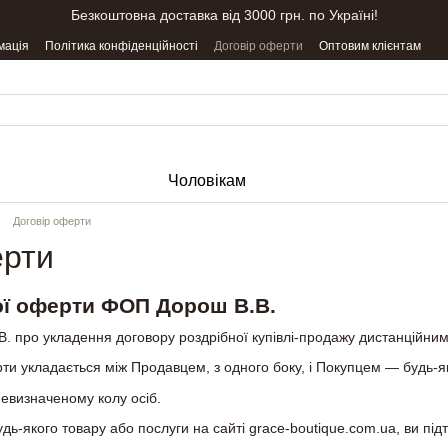
Безкоштовна доставка від 3000 грн. по Україні!
мація
Політика конфіденційності
Договір оферти
Оптовим клієнтам
Чоловікам
Договір оферти
ерти
ої оферти ФОП Дорош В.В.
 про укладення договору роздрібної купівлі-продажу дистанційним с
рти укладається між Продавцем, з одного боку, і Покупцем — будь-
евизначеному колу осіб.
ь-якого товару або послуги на сайті grace-boutique.com.ua, ви підт