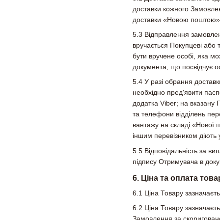
доставки кожного Замовлен
доставки «Новою поштою» П
5.3 Відправлення замовлен
вручається Покупцеві або 
бути вручене особі, яка м
документа, що посвідчує о
5.4 У разі обрання достав
необхідно пред'явити пасп
додатка Viber; на вказан
та телефони відділень пер
вантажу на складі «Нової 
іншим перевізником діють у
5.5 Відповідальність за 
підпису Отримувача в док
6. Ціна та оплата това
6.1 Ціна Товару зазначаєть
6.2 Ціна Товару зазначаєт
Замовлення за скоригова