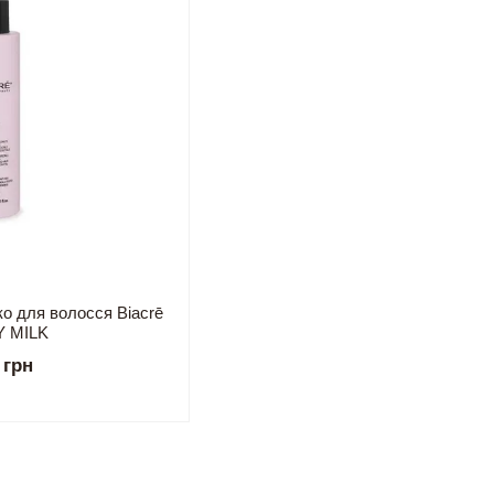
о для волосся Biacrē
 MILK
 грн