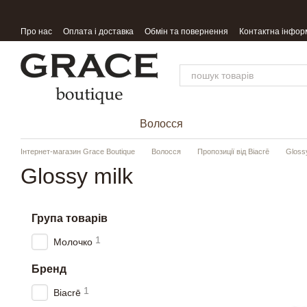
Перейти до основного контенту
Про нас
Оплата і доставка
Обмін та повернення
Контактна інфор
Волосся
Інтернет-магазин Grace Boutique
Волосся
Пропозиції від Biacrē
Gloss
Glossy milk
Група товарів
1
Молочко
Бренд
1
Biacrē