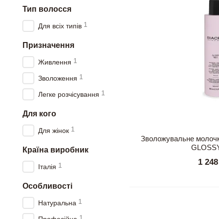
Тип волосся
1
Для всіх типів
Призначення
1
Живлення
1
Зволоження
1
Легке розчісування
Для кого
1
Для жінок
Зволожувальне молочк
GLOSSY
Країна виробник
1 248
1
Італія
Особливості
1
Натуральна
1