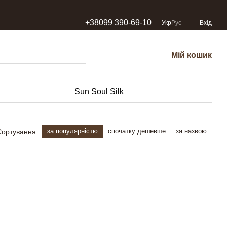
+38099 390-69-10
Укр
Рус
Вхід
Мій кошик
Sun Soul Silk
за популярністю
спочатку дешевше
за назвою
Сортування: