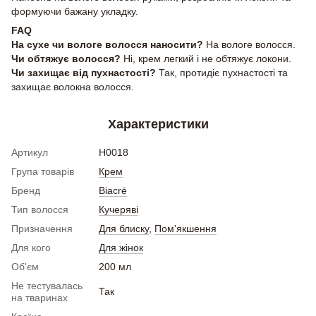
формуючи бажану укладку.
FAQ
На сухе чи вологе волосся наносити?
На вологе волосся.
Чи обтяжує волосся?
Ні, крем легкий і не обтяжує локони.
Чи захищає від пухнастості?
Так, протидіє пухнастості та
захищає волокна волосся.
Характеристики
Артикул
H0018
Група товарів
Крем
Бренд
Biacrē
Тип волосся
Кучеряві
Призначення
Для блиску
,
Пом'якшення
Для кого
Для жінок
Об'єм
200 мл
Не тестувалась
Так
на тваринах