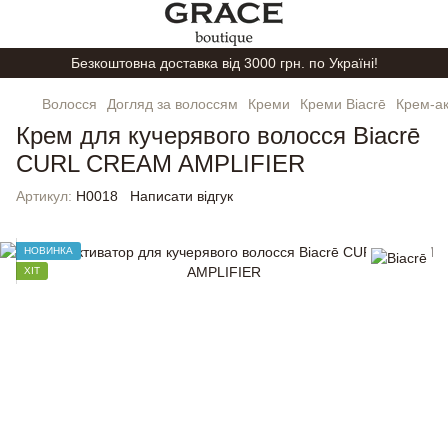
Безкоштовна доставка від 3000 грн. по Україні!
Волосся
Догляд за волоссям
Креми
Креми Biacrē
Крем-ак
Крем для кучерявого волосся Biacrē
CURL CREAM AMPLIFIER
Артикул:
H0018
Написати відгук
НОВИНКА
ХІТ