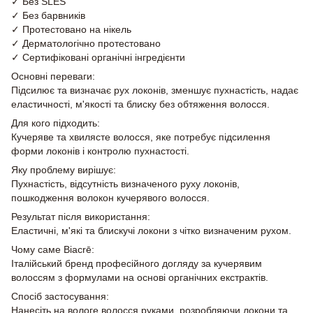
✓ Без SLES
✓ Без барвників
✓ Протестовано на нікель
✓ Дерматологічно протестовано
✓ Сертифіковані органічні інгредієнти
Основні переваги:
Підсилює та визначає рух локонів, зменшує пухнастість, надає
еластичності, м'якості та блиску без обтяження волосся.
Для кого підходить:
Кучеряве та хвилясте волосся, яке потребує підсилення
форми локонів і контролю пухнастості.
Яку проблему вирішує:
Пухнастість, відсутність визначеного руху локонів,
пошкодження волокон кучерявого волосся.
Результат після використання:
Еластичні, м'які та блискучі локони з чітко визначеним рухом.
Чому саме Biacrē:
Італійський бренд професійного догляду за кучерявим
волоссям з формулами на основі органічних екстрактів.
Спосіб застосування:
Нанесіть на вологе волосся руками, розробляючи локони та