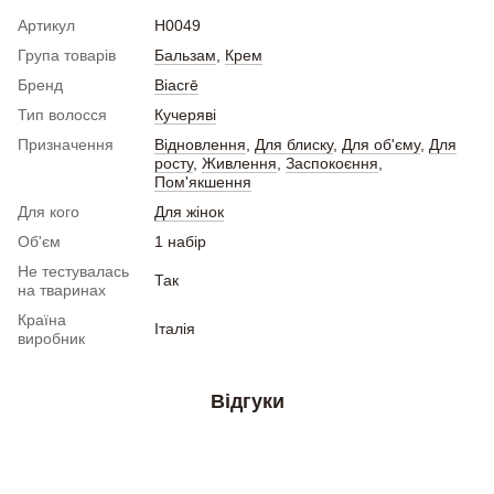
Артикул
H0049
Група товарів
Бальзам
,
Крем
Бренд
Biacrē
Тип волосся
Кучеряві
Призначення
Відновлення
,
Для блиску
,
Для об'єму
,
Для
росту
,
Живлення
,
Заспокоєння
,
Пом'якшення
Для кого
Для жінок
Об'єм
1 набір
Не тестувалась
Так
на тваринах
Країна
Італія
виробник
Відгуки