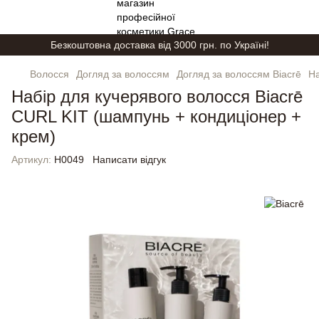
Безкоштовна доставка від 3000 грн. по Україні!
Волосся
Догляд за волоссям
Догляд за волоссям Biacrē
На
Набір для кучерявого волосся Biacrē
CURL KIT (шампунь + кондиціонер +
крем)
Артикул:
H0049
Написати відгук