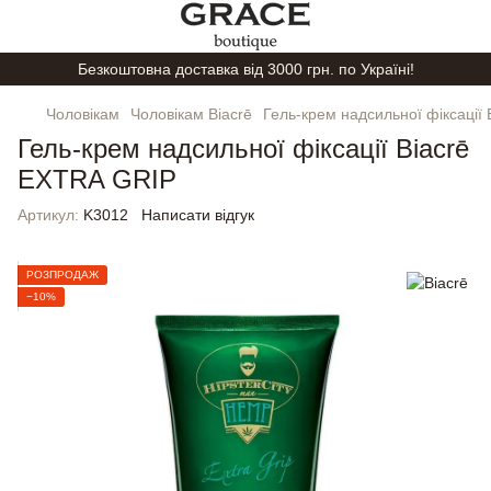
Безкоштовна доставка від 3000 грн. по Україні!
Чоловікам
Чоловікам Biacrē
Гель-крем надсильної фіксації
Гель-крем надсильної фіксації Biacrē
EXTRA GRIP
Артикул:
K3012
Написати відгук
РОЗПРОДАЖ
−10%