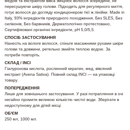
медом та екстрактом вівса зміцнює волосся зсередини, не
пересушуючи шкіру голови. Підходить для регулярного миття,
готує волосся до догляду кондиціонером тієї ж лінійки. Made in
Italy, 93% інгредієнтів природного походження, Без SLES, Без
силіконів, Без барвників, Дерматологічно протестовано,
Сертифіковані органічні інгредієнти, pH 5,0/5,5.
СПОСІБ ЗАСТОСУВАННЯ
Нанесіть на вологе волосся, спіньте масажними рухами шкіри
голови та довжини, ретельно змийте теплою водою. За
потреби повторіть.
СКЛАД / INCI
Гіалуронова кислота, рослинний кератин, мед, вівсяний
екстракт (Avena Sativa). Повний склад INCI — на упаковці
товару.
ПОПЕРЕДЖЕННЯ
Лише для зовнішнього застосування. У разі потрапляння в очі
негайно промити великою кількістю чистої води. Зберігати в
недоступному для дітей місці.
ОБ'ЄМ
250 мл, 1000 мл.