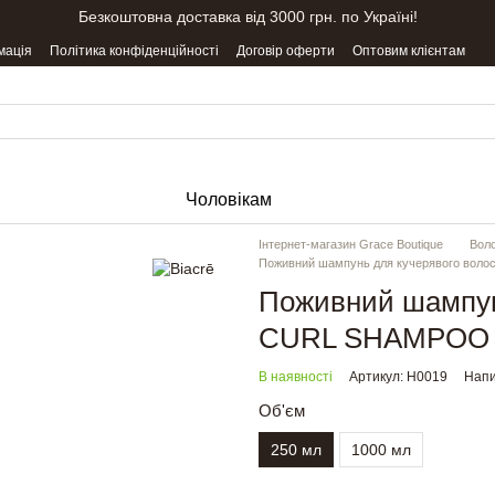
Безкоштовна доставка від 3000 грн. по Україні!
мація
Політика конфіденційності
Договір оферти
Оптовим клієнтам
Чоловікам
Інтернет-магазин Grace Boutique
Вол
Поживний шампунь для кучерявого вол
Поживний шампунь
CURL SHAMPOO 
В наявності
Артикул: H0019
Напи
Об'єм
250 мл
1000 мл