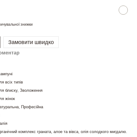
ичувальної знижки
Замовити швидко
коментар
ампуні
ля всіх типів
ля блиску, Зволоження
ля жінок
атуральна, Професійна
і
талія
рганічний комплекс граната, алое та вівса, олія солодкого мигдалю.