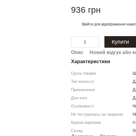
936 грн
Ввійти
для відображення накоп
%
Купити
Опис
Новий відгук або 
Характеристики
Група товарів
Ш
Тип волосся
Д
Призначення
Д
Для кого
Д
Особливості
Н
Не тестувалась на тваринах
Н
Країна виробник
І
Склад
О