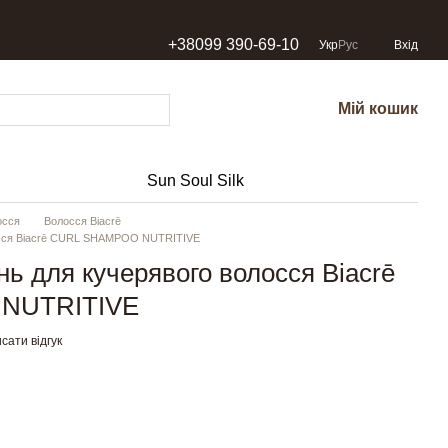
+38099 390-69-10
Укр
Рус
Вхід
Мій кошик
Sun Soul Silk
осся
Волосся Biacrē
осся Biacrē CURL SHAMPOO NUTRITIVE
 для кучерявого волосся Biacrē
NUTRITIVE
сати відгук