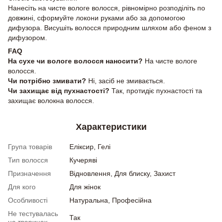
Нанесіть на чисте вологе волосся, рівномірно розподіліть по
довжині, сформуйте локони руками або за допомогою
дифузора. Висушіть волосся природним шляхом або феном з
дифузором.
FAQ
На сухе чи вологе волосся наносити?
На чисте вологе
волосся.
Чи потрібно змивати?
Ні, засіб не змивається.
Чи захищає від пухнастості?
Так, протидіє пухнастості та
захищає волокна волосся.
Характеристики
Група товарів
Еліксир, Гелі
Тип волосся
Кучеряві
Призначення
Відновлення, Для блиску, Захист
Для кого
Для жінок
Особливості
Натуральна, Професійна
Не тестувалась
Так