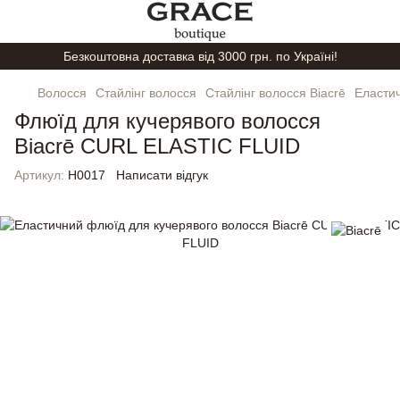
Безкоштовна доставка від 3000 грн. по Україні!
Волосся
Стайлінг волосся
Стайлінг волосся Biacrē
Еласти
Флюїд для кучерявого волосся
Biacrē CURL ELASTIC FLUID
Артикул:
H0017
Написати відгук