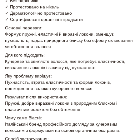
✓ Без барвників
✓ Протестовано на нікель
✓ Дерматологічно протестовано
✓ Сертифіковані органічні інгредієнти
Основні переваги:
Формує пружні, еластичні й виразні локони, зменшує
пухнастість, надає природного блиску без ефекту склеювання
чи обтяження волосся.
Для кого підходить:
Кучеряве та хвилясте волосся, яке потребує еластичності,
визначення локонів і захисту від пухнастості.
Яку проблему вирішує:
Пухнастість, втрата еластичності та форми локонів,
пошкодження волокон кучерявого волосся.
Результат після використання:
Пружні, добре виражені локони з природним блиском і
еластичним ефектом без обтяження.
Чому саме Biacrē:
Італійський бренд професійного догляду за кучерявим
волоссям з формулами на основі органічних екстрактів.
Спосіб застосування: