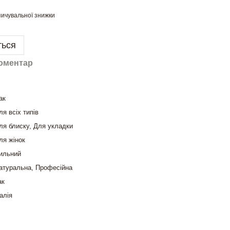
ичувальної знижки
ться
коментар
ак
ля всіх типів
ля блиску, Для укладки
ля жінок
ильний
атуральна, Професійна
ак
талія