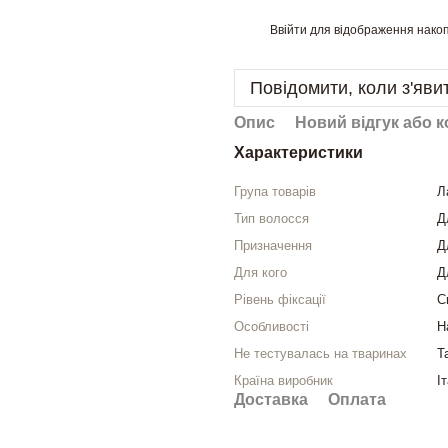
Ввійти
для відображення накоп
%
Повідомити, коли з'яви
Опис
Новий відгук або 
Характеристики
Група товарів
Л
Тип волосся
Д
Призначення
Д
Для кого
Д
Рівень фіксації
С
Особливості
Н
Не тестувалась на тваринах
Т
Країна виробник
І
Доставка
Оплата