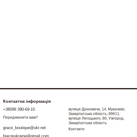
Контактна інформація
+38099 390-69-10
вулиця Духновича, 14, Мукачево,
Закарпатська область, 89611;
Передзвонити вам?
вулиця Легоцького, 80, Ужгород,
Закарпатська область
grace_boutique@ukr.net
Контакти
biacreukraine@gmail.com