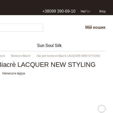
+38099 390-69-10
Укр
Рус
Вхід
Мій кошик
Sun Soul Silk
осся
Волосся Biacrē
Лак для волосся Biacrè LACQUER NEW STYLING
 Biacrè LACQUER NEW STYLING
Написати відгук