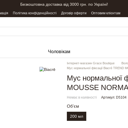
Безкоштовна доставка від 3000 грн. по Україні!
мація
Політика конфіденційності
Договір оферти
Оптовим клієнтам
Чоловікам
Інтернет-магазин Grace Boutique
Вол
Мус нормальної фіксації Biacrè TREN
Мус нормальної 
MOUSSE NORMA
Немає в наявності
Артикул: D5104
Об'єм
200 мл