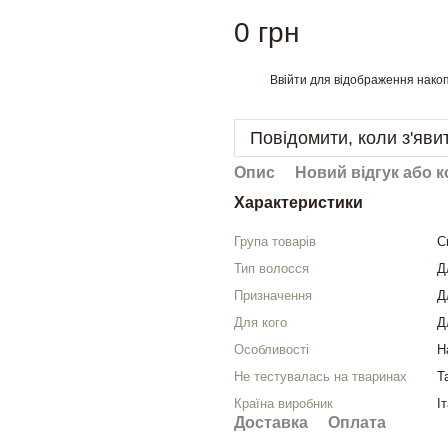
0 грн
Ввійти
для відображення накоп
%
Повідомити, коли з'яви
Опис
Новий відгук або 
Характеристики
Група товарів
С
Тип волосся
Д
Призначення
Д
Для кого
Д
Особливості
Н
Не тестувалась на тваринах
Т
Країна виробник
І
Доставка
Оплата