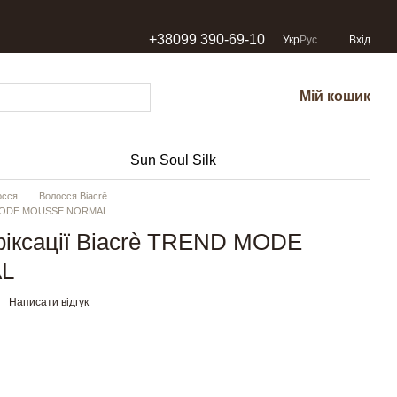
+38099 390-69-10
Укр
Рус
Вхід
Мій кошик
Sun Soul Silk
осся
Волосся Biacrē
D MODE MOUSSE NORMAL
фіксації Biacrè TREND MODE
L
Написати відгук