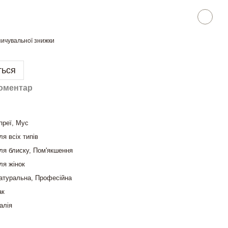
ичувальної знижки
ться
коментар
преї, Мус
ля всіх типів
ля блиску, Пом'якшення
ля жінок
атуральна, Професійна
ак
талія