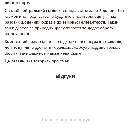
дискомфорту.
Світлий нейтральний відтінок виглядає стримано й дорого. Він
гармонійно поєднується з будь-якою палітрою одягу — від
базових щоденних образів до вечірньої елегантності. Такий
тон підкреслює природну красу волосся та додає образу
витонченості.
Компактний розмір ідеально підходить для акуратних хвостів,
легких пучків та делікатних зачісок. Аксесуар надійно тримає
форму, залишаючись майже невагомим.
Це деталь, яка говорить про смак.
Відгуки
Додайте перший відгук