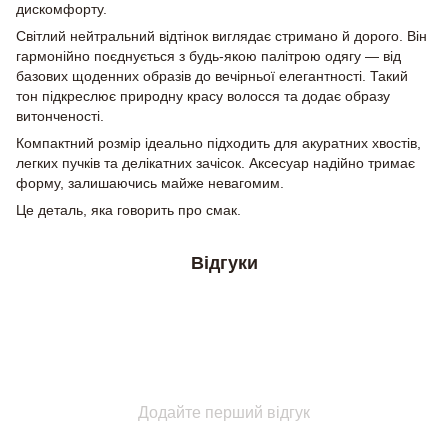
дискомфорту.
Світлий нейтральний відтінок виглядає стримано й дорого. Він
гармонійно поєднується з будь-якою палітрою одягу — від
базових щоденних образів до вечірньої елегантності. Такий
тон підкреслює природну красу волосся та додає образу
витонченості.
Компактний розмір ідеально підходить для акуратних хвостів,
легких пучків та делікатних зачісок. Аксесуар надійно тримає
форму, залишаючись майже невагомим.
Це деталь, яка говорить про смак.
Відгуки
Додайте перший відгук