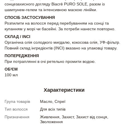
сонцезахисного догляду Biacrē PURO SOLE, разом із
шампунем-гелем та інтенсивною маскою лінійки.
СПОСІБ ЗАСТОСУВАННЯ
Розпилити на волосся перед перебуванням на сонці та
купанням у морі чи басейні. За потреби нанести повторно.
СКЛАД / INCI
Органічна олія солодкого мигдалю, кокосова олія, УФ-фільтр.
Повний склад інгредієнтів (INCI) вказано на упаковці товару.
ПОПЕРЕДЖЕННЯ
При потраплянні в очі ретельно промити водою.
ОБ'ЄМ
100 мл
Характеристики
Група товарів
Масло, Спреї
Тип волосся
Для всіх типів
Призначення
Живлення, Захист, Захист від сонця,
Зволоження