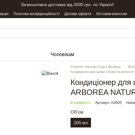
Безкоштовна доставка від 3000 грн. по Україні!
мація
Політика конфіденційності
Договір оферти
Оптовим клієнтам
Чоловікам
Інтернет-магазин Grace Boutique
Вол
Кондиціонер для шкіри голови та воло
Кондиціонер для ш
ARBOREA NATUR
В наявності
Артикул: A3005
Напи
Об'єм
200 мл