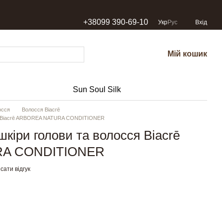
+38099 390-69-10
Укр
Рус
Вхід
Мій кошик
Sun Soul Silk
осся
Волосся Biacrē
сся Biacrē ARBOREA NATURA CONDITIONER
кіри голови та волосся Biacrē
A CONDITIONER
сати відгук