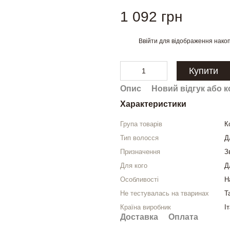
1 092 грн
Ввійти
для відображення накоп
%
Купити
Опис
Новий відгук або 
Характеристики
Група товарів
К
Тип волосся
Д
Призначення
З
Для кого
Д
Особливості
Н
Не тестувалась на тваринах
Т
Країна виробник
І
Доставка
Оплата