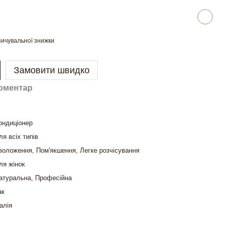
ичувальної знижки
Замовити швидко
коментар
ондиціонер
ля всіх типів
воложення, Пом'якшення, Легке розчісування
ля жінок
атуральна, Професійна
ак
талія