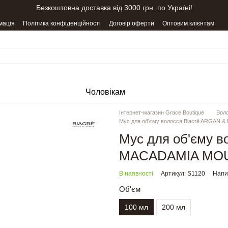
Безкоштовна доставка від 3000 грн. по Україні!
мація
Політика конфіденційності
Договір оферти
Оптовим клієнтам
Чоловікам
Інтернет-магазин Grace Boutique
Вол
Мус для об'єму волосся Biacrē ARGA
Мус для об'єму в
MACADAMIA MO
В наявності
Артикул: S1120
Напис
Об'єм
100 мл
200 мл