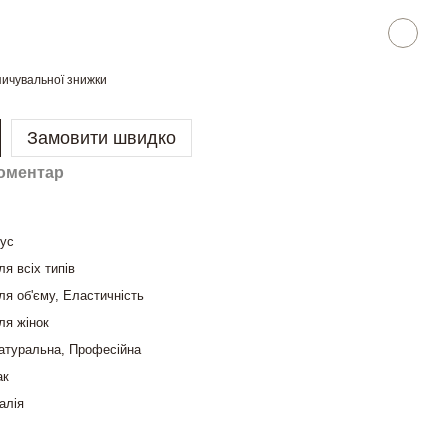
ичувальної знижки
Замовити швидко
коментар
ус
ля всіх типів
ля об'єму, Еластичність
ля жінок
атуральна, Професійна
ак
талія