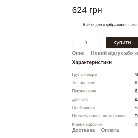
624 грн
Ввійти
для відображення накоп
%
Купити
Опис
Новий відгук або 
Характеристики
Група товарів
М
Тип волосся
Д
Призначення
Д
Для кого
Д
Особливості
Н
Не тестувалась на тваринах
Т
Країна виробник
І
Доставка
Оплата