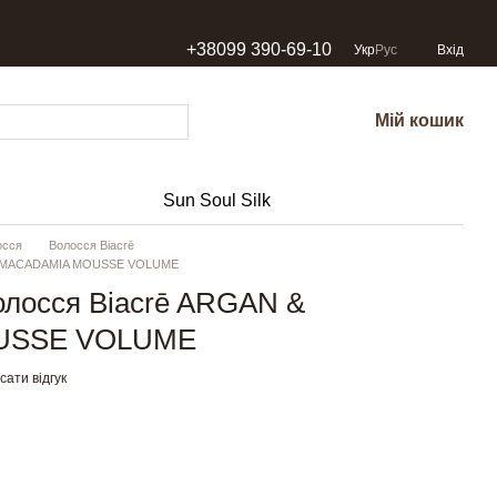
+38099 390-69-10
Укр
Рус
Вхід
Мій кошик
Sun Soul Silk
осся
Волосся Biacrē
N & MACADAMIA MOUSSE VOLUME
олосся Biacrē ARGAN &
USSE VOLUME
ати відгук