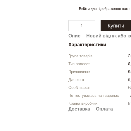
Ввійти
для відображення накоп
%
Купити
Опис
Новий відгук або 
Характеристики
Група товарів
С
Тип волосся
Д
Призначення
Л
Для кого
Д
Особливості
Н
Не тестувалась на тваринах
Т
Країна виробник
І
Доставка
Оплата