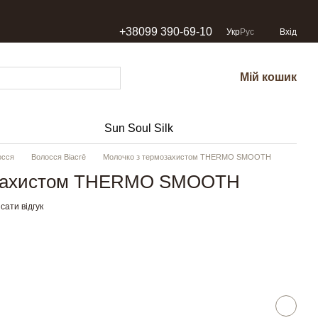
+38099 390-69-10
Укр
Рус
Вхід
Мій кошик
Sun Soul Silk
осся
Волосся Biacrē
Молочко з термозахистом THERMO SMOOTH
озахистом THERMO SMOOTH
сати відгук