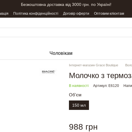
Безкоштовна доставка від 3000 грн. по Україні!
мація
Політика конфіденційності
Договір оферти
Оптовим клієнтам
Чоловікам
Інтернет-магазин Grace Boutique
Вол
Молочко з терм
В наявності
Артикул: E6120
Напи
Об'єм
150 мл
988 грн