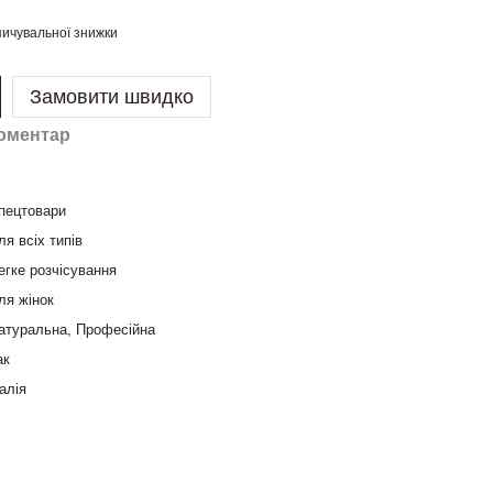
ичувальної знижки
Замовити швидко
коментар
пецтовари
ля всіх типів
егке розчісування
ля жінок
атуральна, Професійна
ак
талія