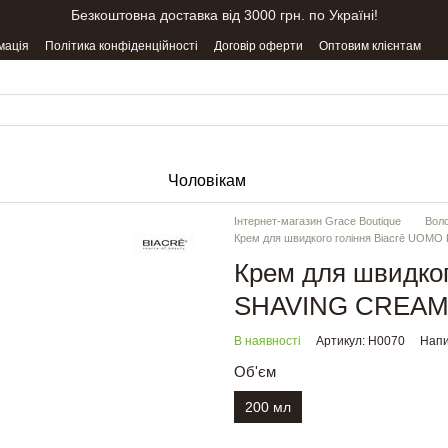
Безкоштовна доставка від 3000 грн. по Україні!
мація
Політика конфіденційності
Договір оферти
Оптовим клієнтам
Чоловікам
Інтернет-магазин Grace Boutique
Вол
Крем для швидкого гоління Biacrē UOM
Крем для швидко
SHAVING CREA
В наявності
Артикул: H0070
Напи
Об'єм
200 мл