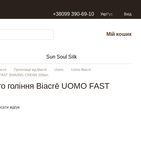
+38099 390-69-10
Укр
Рус
Вхід
Мій кошик
Sun Soul Silk
осся
Пропозиції від Biacrē
Uomo
Uomo Biacrē
O FAST SHAVING CREAM 200мл
го гоління Biacrē UOMO FAST
M
сати відгук