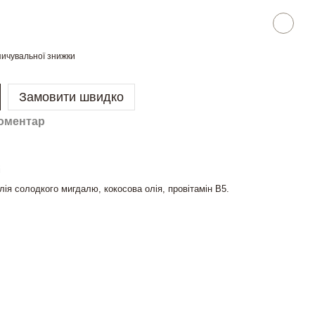
ичувальної знижки
Замовити швидко
коментар
і
лія солодкого мигдалю, кокосова олія, провітамін B5.