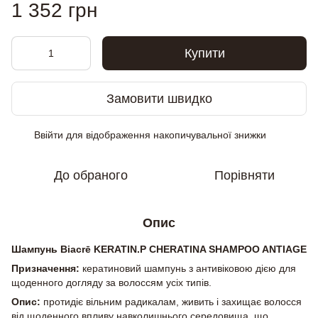
1 352 грн
Купити
Замовити швидко
Ввійти
для відображення накопичувальної знижки
%
До обраного
Порівняти
Опис
Шампунь Biacrē KERATIN.P CHERATINA SHAMPOO ANTIAGE
Призначення:
кератиновий шампунь з антивіковою дією для
щоденного догляду за волоссям усіх типів.
Опис:
протидіє вільним радикалам, живить і захищає волосся
від щоденного впливу навколишнього середовища, що